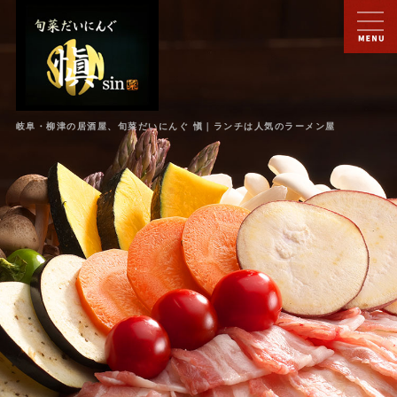
岐阜・柳津の居酒屋、旬菜だいにんぐ 愼｜ランチは人気のラーメン屋