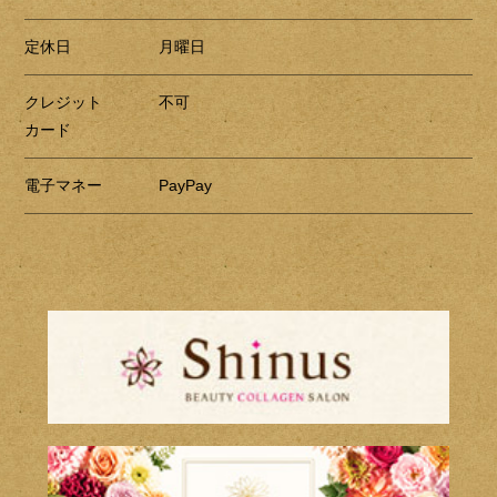
定休日
月曜日
クレジット
不可
カード
電子マネー
PayPay